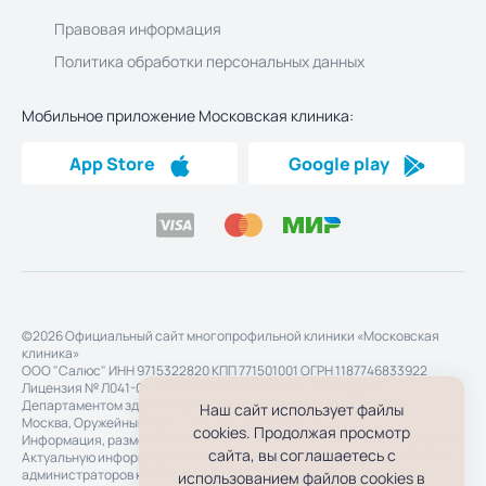
Правовая информация
Политика обработки персональных данных
Мобильное приложение Московская клиника:
App Store
Google play
©2026 Официальный сайт многопрофильной клиники «Московская
клиника»
ООО "Салюс" ИНН 9715322820 КПП 771501001 ОГРН 1187746833922
Лицензия № Л041-01137-77/00366834 от 02.08.2019 выдана
Департаментом здравоохранения г. Москвы по адресу: 127006, г.
Наш сайт использует файлы
Москва, Оружейный пер., д. 43. Тел.+7(495)777-77-77
cookies. Продолжая просмотр
Информация, размещенная на сайте, не является публичной офертой.
сайта, вы соглашаетесь с
Актуальную информацию о ценах, акциях и предложениях уточняйте у
администраторов клиники
использованием файлов cookies в