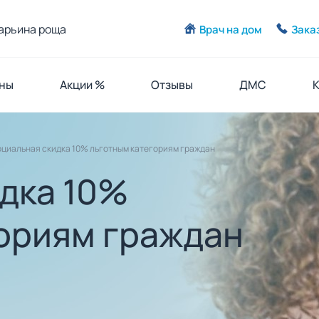
арьина роща
Врач на дом
Зака
ны
Акции %
Отзывы
ДМС
циальная скидка 10% льготным категориям граждан
дка 10%
ориям граждан