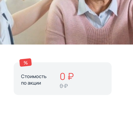
%
0 ₽
Стоимость
по акции
0 ₽