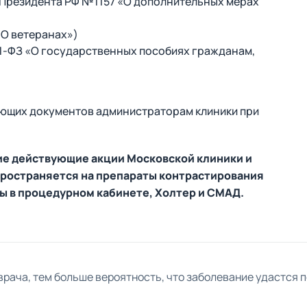
ом Президента РФ №1157 «О дополнительных мерах
«О ветеранах»)
1-ФЗ «О государственных пособиях гражданам,
ающих документов администраторам клиники при
гие действующие акции Московской клиники и
пространяется на препараты контрастирования
ы в процедурном кабинете, Холтер и СМАД.
рача, тем больше вероятность, что заболевание удастся п