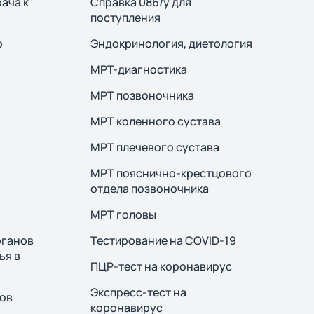
ача к
Справка 086/у для
поступления
р
Эндокринология, диетология
МРТ-диагностика
МРТ позвоночника
МРТ коленного сустава
МРТ плечевого сустава
МРТ пояснично-крестцового
отдела позвоночника
МРТ головы
рганов
Тестирование на COVID-19
ья в
ПЦР-тест на коронавирус
Экспресс-тест на
тов
коронавирус