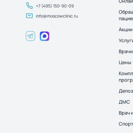
Онлай
+7 (495) 150-90-09
Обращ
info@moscowclinic.ru
пацие
Акции
Услуг
Врачи
Цены
Компл
прог
Депоз
ДМС
Врач 
Спор