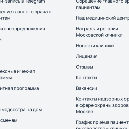
н-запись в Telegram
Обращение главного вр
пациентам
ение главного врача к
нтам
Наш медицинский цент
 и спецпредложения
Награды и регалии
Московской клиники
и
Новости клиники
Лицензия
Отзывы
ексные и чек-ап
раммы
Контакты
итная программа
Вакансии
Контакты надзорных о
в сфере охраны здоров
и медсестра на дом
Москве
тсменам
График приёма пациен
руководством клиники