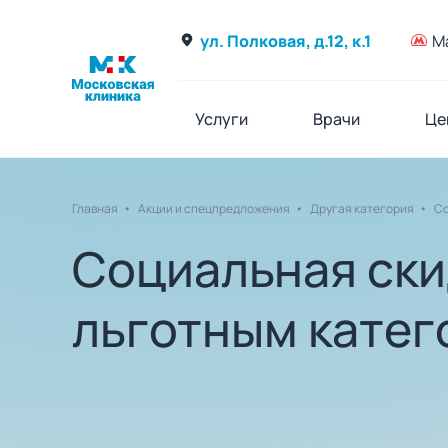
ул. Полковая, д.12, к.1
М
Услуги
Врачи
Це
Главная
Акции и спецпредложения
Другая категория
Со
Социальная ски
льготным катег